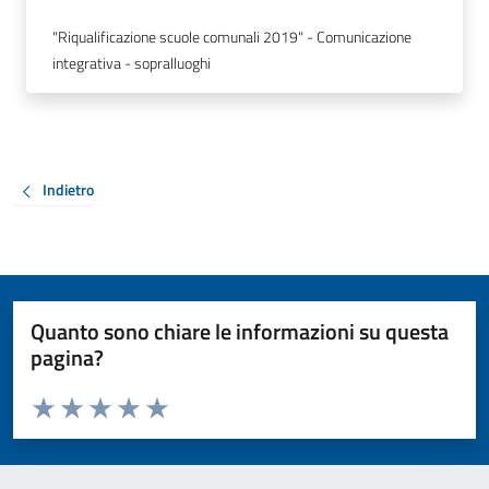
"Riqualificazione scuole comunali 2019" - Comunicazione
integrativa - sopralluoghi
Indietro
Quanto sono chiare le informazioni su questa
pagina?
Valuta da 1 a 5 stelle la pagina
Valuta 1 stelle su 5
Valuta 2 stelle su 5
Valuta 3 stelle su 5
Valuta 4 stelle su 5
Valuta 5 stelle su 5