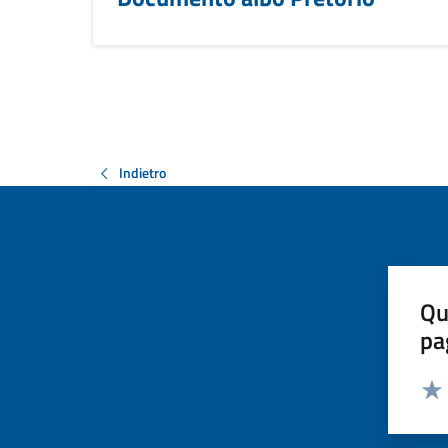
Indietro
Qu
pa
Valut
Valu