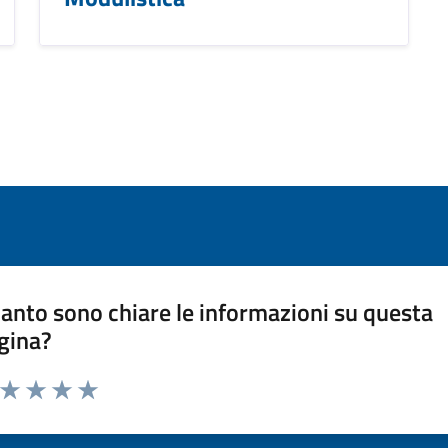
anto sono chiare le informazioni su questa
gina?
a da 1 a 5 stelle la pagina
ta 1 stelle su 5
Valuta 2 stelle su 5
Valuta 3 stelle su 5
Valuta 4 stelle su 5
Valuta 5 stelle su 5