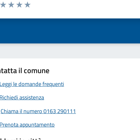
a da 1 a 5 stelle la pagina
ta 1 stelle su 5
Valuta 2 stelle su 5
Valuta 3 stelle su 5
Valuta 4 stelle su 5
Valuta 5 stelle su 5
tatta il comune
Leggi le domande frequenti
Richiedi assistenza
Chiama il numero 0163 290111
Prenota appuntamento