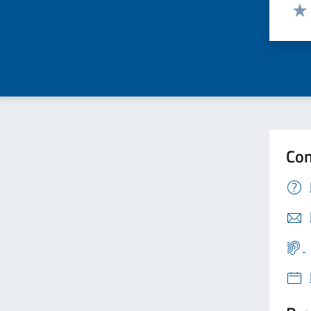
Valut
Valu
Con