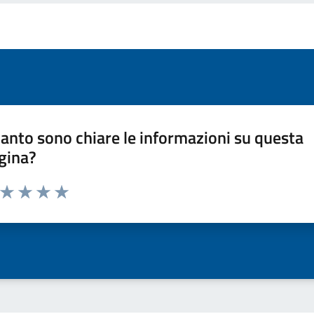
anto sono chiare le informazioni su questa
gina?
a da 1 a 5 stelle la pagina
ta 1 stelle su 5
Valuta 2 stelle su 5
Valuta 3 stelle su 5
Valuta 4 stelle su 5
Valuta 5 stelle su 5