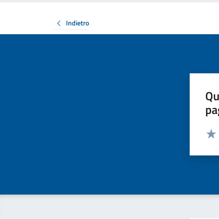
Indietro
Qu
pa
Valut
Valu