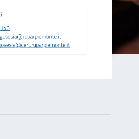
i
0140
rgosesia@ruparpiemonte.it
rgosesia@cert.ruparpiemonte.it