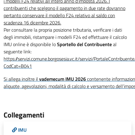
i modelli F24 relativi all’intero anno d’imposta 2026. I
contribuenti che scelgono il pagamento in due rate dovranno
pertanto conservare il modello F24 relativo al saldo con
scadenza 16 dicembre 2026.
Per consultare la propria posizione tributaria, verificare i dati
degli immobili, ristampare i modelli F24 ed effettuare il calcolo
IMU online è disponibile lo
Sportello del Contribuente
al
seguente link:
https://servizi.comune.borgosesia.vc.it/servizi/PortaleContribuen
CodCat=B041
Si allega inoltre il
vademecum IMU 2026
contenente informazioni 
aliquote, agevolazioni, modalità di calcolo e versamento dell’impos
Collegamenti
IMU