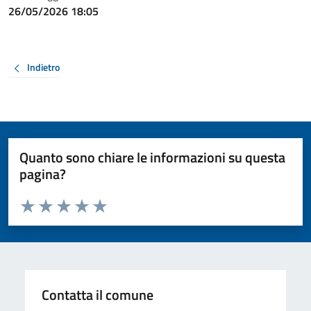
26/05/2026 18:05
Indietro
Quanto sono chiare le informazioni su questa
pagina?
Valuta da 1 a 5 stelle la pagina
Valuta 1 stelle su 5
Valuta 2 stelle su 5
Valuta 3 stelle su 5
Valuta 4 stelle su 5
Valuta 5 stelle su 5
Contatta il comune