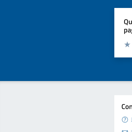
Qu
pa
Valut
Valu
Con