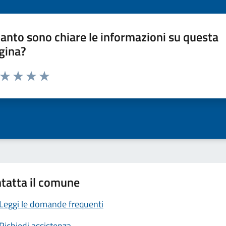
anto sono chiare le informazioni su questa
gina?
a da 1 a 5 stelle la pagina
ta 1 stelle su 5
Valuta 2 stelle su 5
Valuta 3 stelle su 5
Valuta 4 stelle su 5
Valuta 5 stelle su 5
tatta il comune
Leggi le domande frequenti
Richiedi assistenza